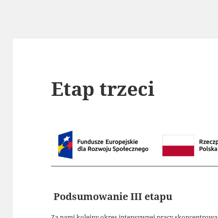
Etap trzeci
Podsumowanie III etapu
Za nami kolejny okres intensywnej pracy skoncentrowa