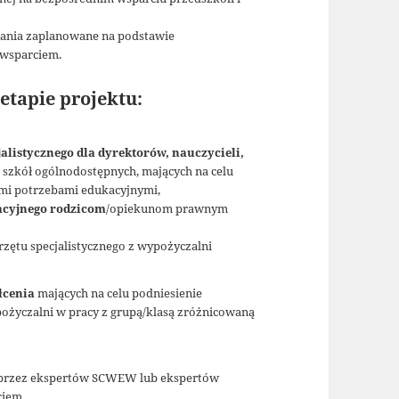
łania zaplanowane na podstawie
 wsparciem.
etapie projektu:
jalistycznego dla dyrektorów, nauczycieli,
i szkół ogólnodostępnych, mających na celu
ymi potrzebami edukacyjnymi,
macyjnego rodzicom
/opiekunom prawnym
zętu specjalistycznego z wypożyczalni
ałcenia
mających na celu podniesienie
życzalni w pracy z grupą/klasą zróżnicowaną
przez ekspertów SCWEW lub ekspertów
ciem