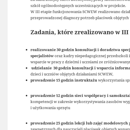
szkół ogólnodostępnych uczestniczących w projekcie.
W III etapie funkcjonowania SCWEW realizowano dzia
przeprowadzonej diagnozy potrzeb placówek objętych
Zadania, które zrealizowano w III 
realizowanie 30 godzin konsultacji i doradztwa spec
specjalistów
oraz kadry niepedagogicznej przedszkoli 
wsparcie w pracy z dziećmi i uczniami ze zróżnicowan
udzielanie 30 godzin konsultacji i wsparcia infor
dzieci i uczniów objętych działaniami SCWEW,
prowadzenie 15 godzin instruktażu
wykorzystania spr
prowadzenie 12 godzin sieci współpracy i samokszt
kompetencji w zakresie wykorzystywania zasobów wypo
i użytkowania sprzętu
prowadzenie 25 godzin lekcji lub zajęć modelowych
zewnętrznych dla nauczycieli placówek objętych wspar