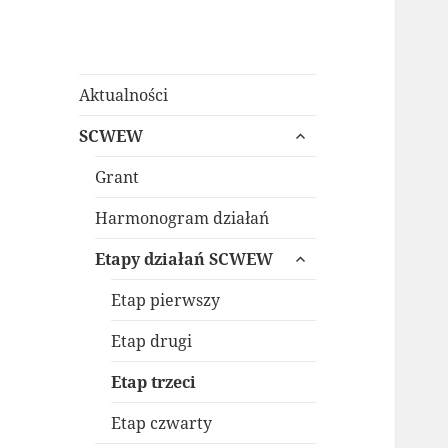
Aktualności
rozwiń
SCWEW
menu
potomne
Grant
Harmonogram działań
rozwiń
Etapy działań SCWEW
menu
potomne
Etap pierwszy
Etap drugi
Etap trzeci
Etap czwarty