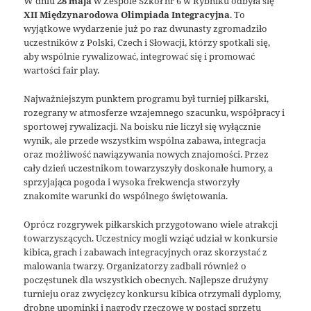
W dniu
28 maja
w Zespole Szkół nr 6 w Rybniku odbyła się
XII Międzynarodowa Olimpiada Integracyjna
. To
wyjątkowe wydarzenie już po raz dwunasty zgromadziło
uczestników z Polski, Czech i Słowacji, którzy spotkali się,
aby wspólnie rywalizować, integrować się i promować
wartości fair play.
Najważniejszym punktem programu był turniej piłkarski,
rozegrany w atmosferze wzajemnego szacunku, współpracy i
sportowej rywalizacji. Na boisku nie liczył się wyłącznie
wynik, ale przede wszystkim wspólna zabawa, integracja
oraz możliwość nawiązywania nowych znajomości. Przez
cały dzień uczestnikom towarzyszyły doskonałe humory, a
sprzyjająca pogoda i wysoka frekwencja stworzyły
znakomite warunki do wspólnego świętowania.
Oprócz rozgrywek piłkarskich przygotowano wiele atrakcji
towarzyszących. Uczestnicy mogli wziąć udział w konkursie
kibica, grach i zabawach integracyjnych oraz skorzystać z
malowania twarzy. Organizatorzy zadbali również o
poczęstunek dla wszystkich obecnych. Najlepsze drużyny
turnieju oraz zwycięzcy konkursu kibica otrzymali dyplomy,
drobne upominki i nagrody rzeczowe w postaci sprzętu