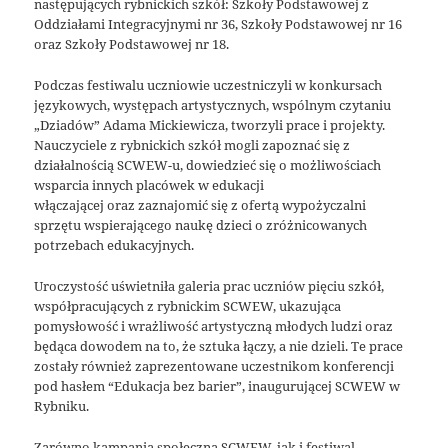
następujących rybnickich szkół: Szkoły Podstawowej z
Oddziałami Integracyjnymi nr 36, Szkoły Podstawowej nr 16
oraz Szkoły Podstawowej nr 18.
Podczas festiwalu uczniowie uczestniczyli w konkursach
językowych, występach artystycznych, wspólnym czytaniu
„Dziadów” Adama Mickiewicza, tworzyli prace i projekty.
Nauczyciele z rybnickich szkół mogli zapoznać się z
działalnością SCWEW-u, dowiedzieć się o możliwościach
wsparcia innych placówek w edukacji
włączającej oraz zaznajomić się z ofertą wypożyczalni
sprzętu wspierającego naukę dzieci o zróżnicowanych
potrzebach edukacyjnych.
Uroczystość uświetniła galeria prac uczniów pięciu szkół,
współpracujących z rybnickim SCWEW, ukazująca
pomysłowość i wrażliwość artystyczną młodych ludzi oraz
będąca dowodem na to, że sztuka łączy, a nie dzieli. Te prace
zostały również zaprezentowane uczestnikom konferencji
pod hasłem “Edukacja bez barier”, inaugurującej SCWEW w
Rybniku.
Zarówno kampania społeczna SCWEW, jak i festiwal