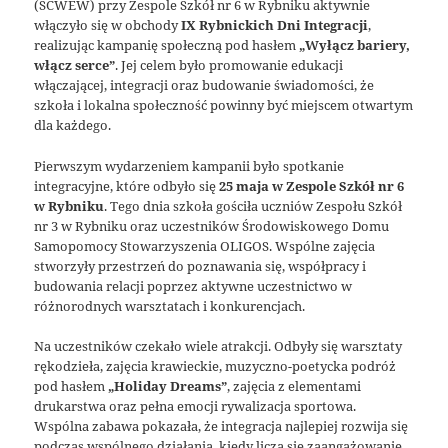
(SCWEW) przy Zespole Szkół nr 6 w Rybniku aktywnie
włączyło się w obchody
IX Rybnickich Dni Integracji
,
realizując kampanię społeczną pod hasłem
„Wyłącz bariery,
włącz serce”
. Jej celem było promowanie edukacji
włączającej, integracji oraz budowanie świadomości, że
szkoła i lokalna społeczność powinny być miejscem otwartym
dla każdego.
Pierwszym wydarzeniem kampanii było spotkanie
integracyjne, które odbyło się
25 maja w Zespole Szkół nr 6
w Rybniku
. Tego dnia szkoła gościła uczniów Zespołu Szkół
nr 3 w Rybniku oraz uczestników Środowiskowego Domu
Samopomocy Stowarzyszenia OLIGOS. Wspólne zajęcia
stworzyły przestrzeń do poznawania się, współpracy i
budowania relacji poprzez aktywne uczestnictwo w
różnorodnych warsztatach i konkurencjach.
Na uczestników czekało wiele atrakcji. Odbyły się warsztaty
rękodzieła, zajęcia krawieckie, muzyczno-poetycka podróż
pod hasłem
„Holiday Dreams”
, zajęcia z elementami
drukarstwa oraz pełna emocji rywalizacja sportowa.
Wspólna zabawa pokazała, że integracja najlepiej rozwija się
podczas wspólnego działania, kiedy liczą się zaangażowanie,