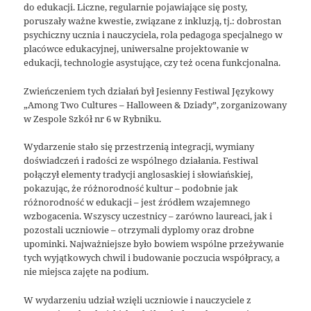
do edukacji. Liczne, regularnie pojawiające się posty,
poruszały ważne kwestie, związane z inkluzją, tj.: dobrostan
psychiczny ucznia i nauczyciela, rola pedagoga specjalnego w
placówce edukacyjnej, uniwersalne projektowanie w
edukacji, technologie asystujące, czy też ocena funkcjonalna.
Zwieńczeniem tych działań był Jesienny Festiwal Językowy
„Among Two Cultures – Halloween & Dziady”, zorganizowany
w Zespole Szkół nr 6 w Rybniku.
Wydarzenie stało się przestrzenią integracji, wymiany
doświadczeń i radości ze wspólnego działania. Festiwal
połączył elementy tradycji anglosaskiej i słowiańskiej,
pokazując, że różnorodność kultur – podobnie jak
różnorodność w edukacji – jest źródłem wzajemnego
wzbogacenia. Wszyscy uczestnicy – zarówno laureaci, jak i
pozostali uczniowie – otrzymali dyplomy oraz drobne
upominki. Najważniejsze było bowiem wspólne przeżywanie
tych wyjątkowych chwil i budowanie poczucia współpracy, a
nie miejsca zajęte na podium.
W wydarzeniu udział wzięli uczniowie i nauczyciele z