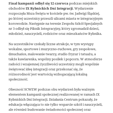
Finał kampanii odbył się 12 czerwca
podczas miejskich
obchodów
IX Rybnickich Dni Integracji
. Wydarzenie
rozpoczęła Msza Święta w kościele pw. św. Jadwigi Śląskiej,
po której uczestnicy przeszli ulicami miasta w integracyjnym
korowodzie. Następnie na terenie Zespołu Szkół Specjalnych
nr 3 odbył się Piknik Integracyjny, który zgromadził dzieci,
młodzież, nauczycieli, rodziców oraz mieszkańców Rybnika.
Na uczestników czekały liczne atrakcje, w tym występy
wokalne, sportowe i muzyczno-ruchowe, gry zespołowe,
dmuchańce, malowanie twarzy, studio fryzur i tatuażu, a
także kawiarenka, wspólny posiłek i popcorn. W atmosferze
radości i wzajemnej życzliwości uczestnicy mogli wspólnie
świętować ideę integracji oraz przekonać się, że
różnorodność jest wartością wzbogacającą lokalną
społeczność.
Obecność SCWEW podczas obu wydarzeń była ważnym
elementem kampanii społecznej realizowanej w ramach IX
Rybnickich Dni Integracji. Działania Centrum pokazały, że
edukacja włączająca to nie tylko wsparcie szkół i nauczycieli,
ale również budowanie świadomości społecznej oraz