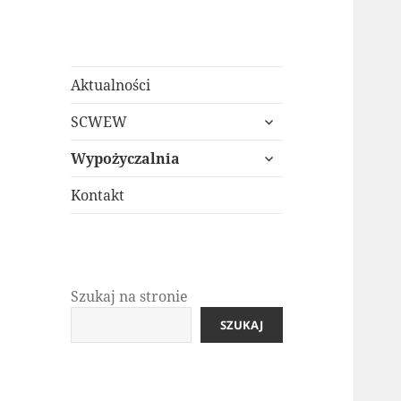
Aktualności
rozwiń
SCWEW
menu
rozwiń
potomne
Wypożyczalnia
menu
potomne
Kontakt
Szukaj na stronie
SZUKAJ