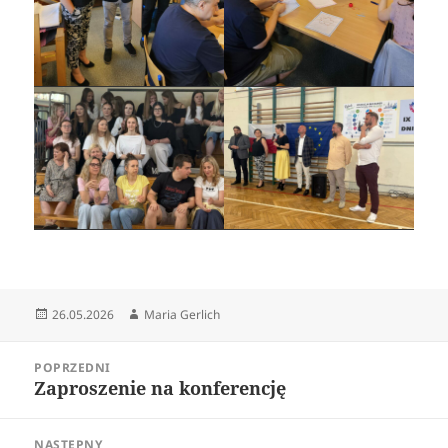
Data
Autor
26.05.2026
Maria Gerlich
publikacji
Nawigacja
POPRZEDNI
wpisu
Zaproszenie na konferencję
Poprzedni
wpis:
NASTĘPNY